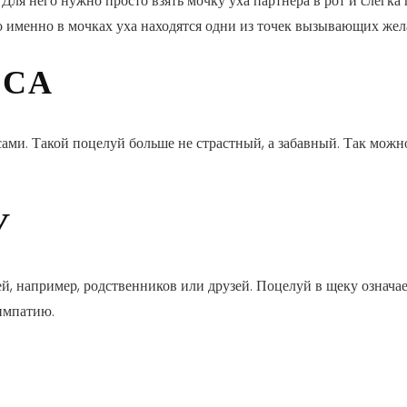
. Для него нужно просто взять мочку уха партнера в рот и слегк
о именно в мочках уха находятся одни из точек вызывающих жел
ОСА
ами. Такой поцелуй больше не страстный, а забавный. Так можно
У
, например, родственников или друзей. Поцелуй в щеку означае
симпатию.