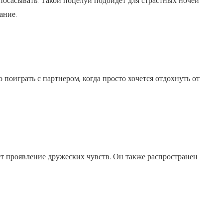
а посасывать. Такой поцелуй подойдет для страстных ночей
ание.
 поиграть с партнером, когда просто хочется отдохнуть от
т проявление дружеских чувств. Он также распространен