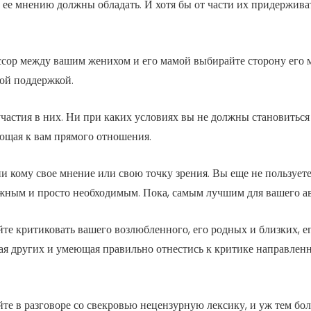
 ее мнению должны обладать. И хотя бы от части их придерживат
 ссор между вашим женихом и его мамой выбирайте сторону его м
ой поддержкой.
 участия в них. Ни при каких условиях вы не должны становитьс
еющая к вам прямого отношения.
ни кому свое мнение или свою точку зрения. Вы еще не пользует
жным и просто необходимым. Пока, самым лучшим для вашего ав
йте критиковать вашего возлюбленного, его родных и близких, ег
 других и умеющая правильно отнестись к критике направленной
е в разговоре со свекровью нецензурную лексику, и уж тем боле