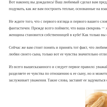
Вот наконец вы дождались! Ваш любимый сделал вам предлож
подумать, как же вам построить теплые, основанные на вз
Не ждите того, что с первого взгляда и первого вашего сло
фантастичен. Прежде всего поймите, что ваша свекровь —
женщина становится собственницей в кубе! Как только вы 
Сейчас же вам стоит понять и принять тот факт, что любимо
любви своего сына, только вот ее чувства значительно отли
Из всего вышесказанного и следует первое правило: уважай
разделяете ее чувства по отношению к ее сыну, но и может
заслуживает уважения. Такие слова, заставят ее задуматься