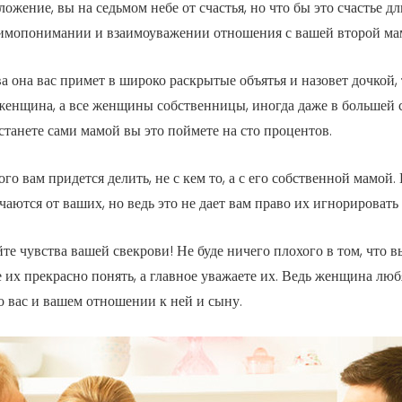
ение, вы на седьмом небе от счастья, но что бы это счастье дл
аимопонимании и взаимоуважении отношения с вашей второй мамо
ва она вас примет в широко раскрытые объятья и назовет дочкой,
 женщина, а все женщины собственницы, иногда даже в большей
станете сами мамой вы это поймете на сто процентов.
го вам придется делить, не с кем то, а с его собственной мамой
чаются от ваших, но ведь это не дает вам право их игнорировать 
те чувства вашей свекрови! Не буде ничего плохого в том, что вы
е их прекрасно понять, а главное уважаете их. Ведь женщина люб
 о вас и вашем отношении к ней и сыну.