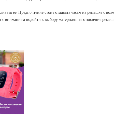
ливать ее. Предпочтение стоит отдавать часам на ремешке с во
оит с вниманием подойти к выбору материала изготовления реме