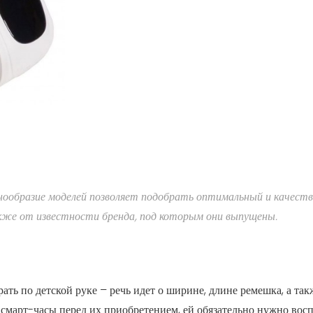
нообразие моделей позволяет подобрать оптимальный и качеств
акже от известности бренда, под которым они выпущены.
ать по детской руке – речь идет о ширине, длине ремешка, а та
ь смарт-часы перед их приобретением, ей обязательно нужно во