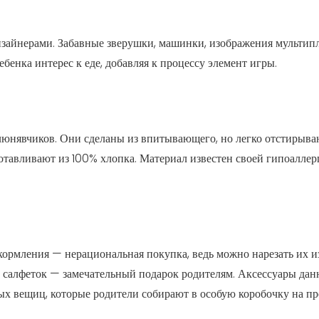
зайнерами. Забавные зверушки, машинки, изображения мультип
бенка интерес к еде, добавляя к процессу элемент игры.
юнявчиков. Они сделаны из впитывающего, но легко отстирываю
готавливают из 100% хлопка. Материал известен своей гипоаллер
 кормления — нерациональная покупка, ведь можно нарезать их 
х салфеток — замечательный подарок родителям. Аксессуары дан
х вещиц, которые родители собирают в особую коробочку на п