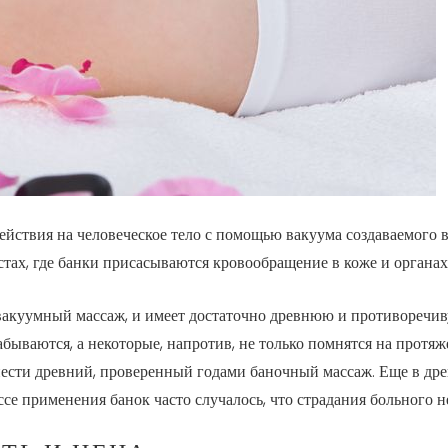
ействия на человеческое тело с помощью вакуума создаваемого 
естах, где банки присасываются кровообращение в коже и органах
акуумный массаж, и имеет достаточно древнюю и противоречив
абываются, а некоторые, напротив, не только помнятся на протя
сти древний, проверенный годами баночный массаж. Еще в древн
се применения банок часто случалось, что страдания больного н